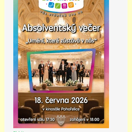
PŘÍMĚSTSKÝ TÁBOR
MISS VÝTVARNÝ MODEL
ZAMĚSTNÁNÍ
DOTACE
GDPR
ZUŠ Pohořelice
Školní 462
Pohořelice