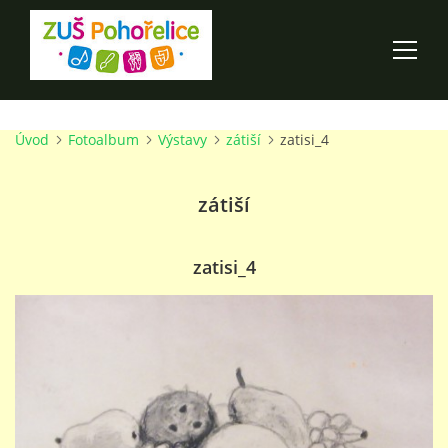
Úvod
Fotoalbum
Výstavy
zátiší
zatisi_4
ÚVOD
zátiší
100 LET ZUŠ POHOŘELICE
AKCE ŠKOLY
zatisi_4
O ŠKOLE
PRO RODIČE
TALENTOVÉ ZKOUŠKY