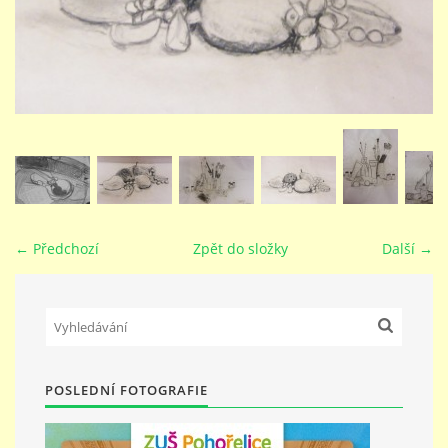
STUDIJNÍ OBORY
GALERIE
VIDEA - FILMOVÁ TVORBA
PEDAGOGICKÝ SBOR
← Předchozí
Zpět do složky
Další →
DOKUMENTY / KE STAŽENÍ
KURZY
POSLEDNÍ FOTOGRAFIE
KONTAKTY