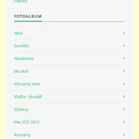
Plakáty
691 23
FOTOALBUM
© 2026 eStránky.cz
|
Tisk
|
Nahoru ↑
Akce
Soutěže
Absolventi
Muzikál
Výtvarný obor
Malba - dospělí
Výstavy
Ples ZUŠ 2012
Koncerty