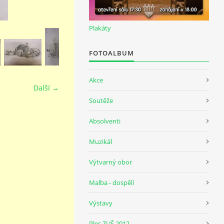
Plakáty
FOTOALBUM
Akce
Další →
Soutěže
Absolventi
Muzikál
Výtvarný obor
Malba - dospělí
Výstavy
Ples ZUŠ 2012