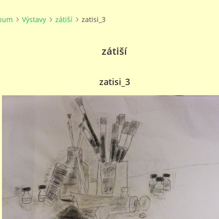
lbum
Výstavy
zátiší
zatisi_3
zátiší
zatisi_3