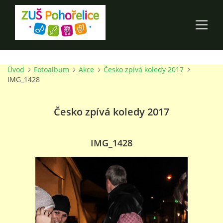
Úvod
Fotoalbum
Akce
Česko zpívá koledy 2017
ÚVOD
IMG_1428
100 LET ZUŠ POHOŘELICE
Česko zpívá koledy 2017
AKCE ŠKOLY
IMG_1428
O ŠKOLE
PRO RODIČE
TALENTOVÉ ZKOUŠKY