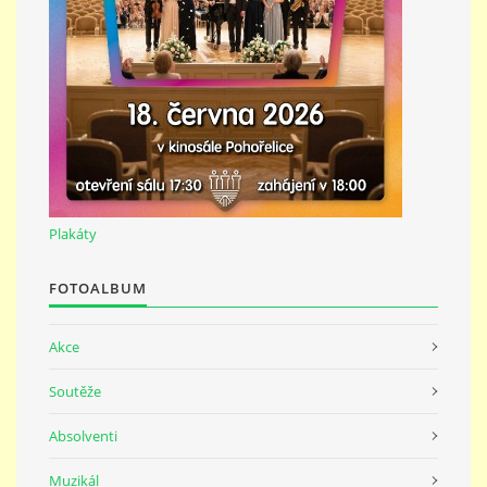
691 23
© 2026 eStránky.cz
|
Tisk
|
Nahoru ↑
Plakáty
FOTOALBUM
Akce
Soutěže
Absolventi
Muzikál