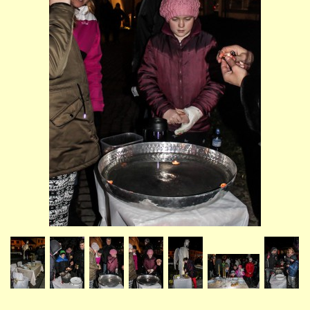
STUDIJNÍ OBORY
GALERIE
VIDEA - FILMOVÁ TVORBA
PEDAGOGICKÝ SBOR
DOKUMENTY / KE STAŽENÍ
KURZY
KONTAKTY