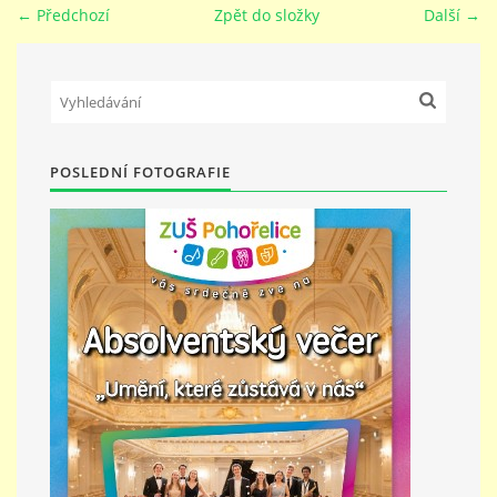
← Předchozí
Zpět do složky
Další →
PŘÍMĚSTSKÝ TÁBOR
MISS VÝTVARNÝ MODEL
POSLEDNÍ FOTOGRAFIE
ZAMĚSTNÁNÍ
DOTACE
GDPR
ZUŠ Pohořelice
Školní 462
Pohořelice