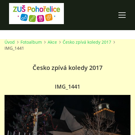
Úvod
Fotoalbum
Akce
Česko zpívá koledy 2017
ÚVOD
IMG_1441
100 LET ZUŠ POHOŘELICE
Česko zpívá koledy 2017
AKCE ŠKOLY
IMG_1441
O ŠKOLE
PRO RODIČE
TALENTOVÉ ZKOUŠKY