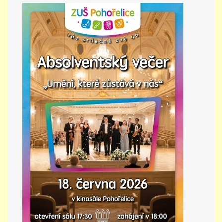
PŘÍMĚSTSKÝ TÁBOR
MISS VÝTVARNÝ MODEL
ZAMĚSTNÁNÍ
DOTACE
GDPR
ZUŠ Pohořelice
Školní 462
Pohořelice