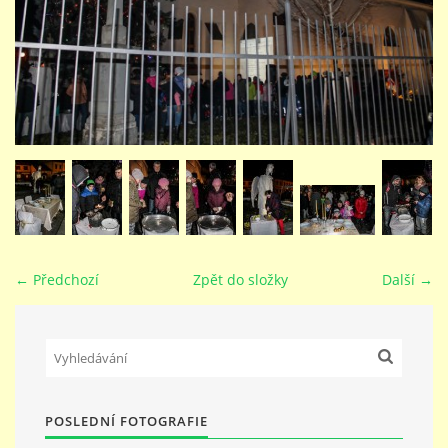
STUDIJNÍ OBORY
GALERIE
VIDEA - FILMOVÁ TVORBA
PEDAGOGICKÝ SBOR
← Předchozí
Zpět do složky
Další →
DOKUMENTY / KE STAŽENÍ
KURZY
POSLEDNÍ FOTOGRAFIE
KONTAKTY