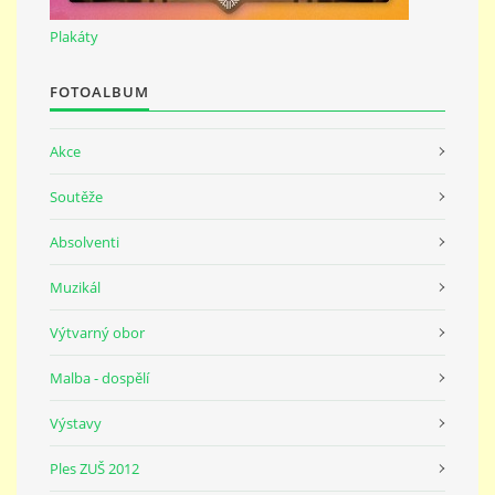
691 23
Plakáty
© 2026 eStránky.cz
|
Tisk
|
Nahoru ↑
FOTOALBUM
Akce
Soutěže
Absolventi
Muzikál
Výtvarný obor
Malba - dospělí
Výstavy
Ples ZUŠ 2012