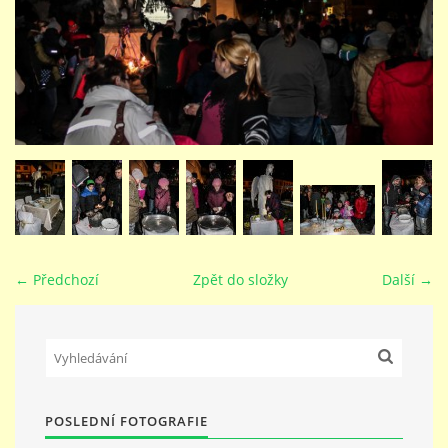
STUDIJNÍ OBORY
GALERIE
VIDEA - FILMOVÁ TVORBA
PEDAGOGICKÝ SBOR
← Předchozí
Zpět do složky
Další →
DOKUMENTY / KE STAŽENÍ
KURZY
POSLEDNÍ FOTOGRAFIE
KONTAKTY