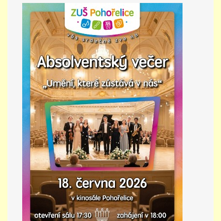
PŘÍMĚSTSKÝ TÁBOR
MISS VÝTVARNÝ MODEL
ZAMĚSTNÁNÍ
DOTACE
GDPR
ZUŠ Pohořelice
Školní 462
Pohořelice