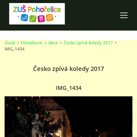
Úvod
Fotoalbum
Akce
Česko zpívá koledy 2017
ÚVOD
IMG_1434
100 LET ZUŠ POHOŘELICE
Česko zpívá koledy 2017
AKCE ŠKOLY
IMG_1434
O ŠKOLE
PRO RODIČE
TALENTOVÉ ZKOUŠKY