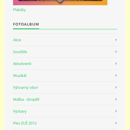
691 23
Plakáty
© 2026 eStránky.cz
|
Tisk
|
Nahoru ↑
FOTOALBUM
Akce
Soutěže
Absolventi
Muzikál
Výtvarný obor
Malba - dospělí
Výstavy
Ples ZUŠ 2012