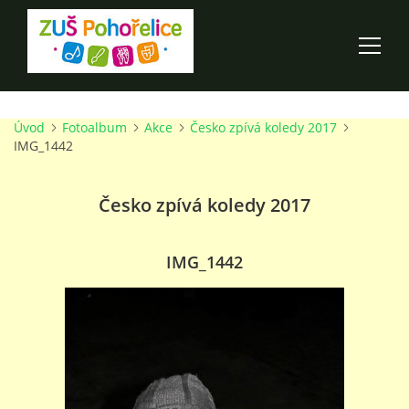
Úvod
Fotoalbum
Akce
Česko zpívá koledy 2017
ÚVOD
IMG_1442
100 LET ZUŠ POHOŘELICE
Česko zpívá koledy 2017
AKCE ŠKOLY
IMG_1442
O ŠKOLE
PRO RODIČE
TALENTOVÉ ZKOUŠKY