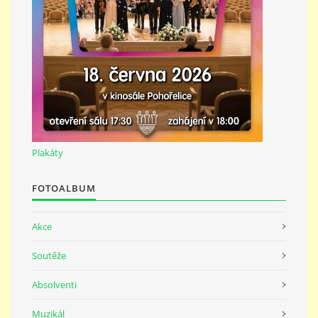
691 23
© 2026 eStránky.cz
|
Tisk
|
Nahoru ↑
Plakáty
FOTOALBUM
Akce
Soutěže
Absolventi
Muzikál