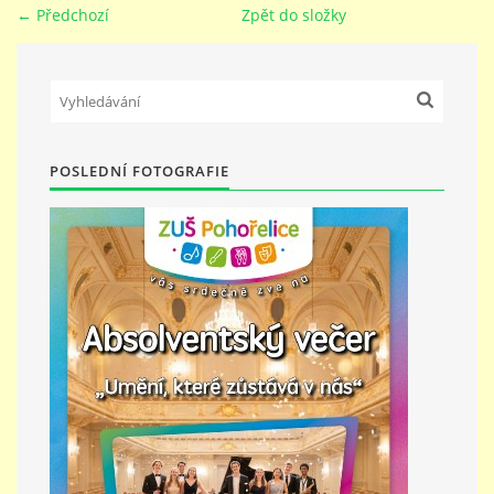
← Předchozí
Zpět do složky
PŘÍMĚSTSKÝ TÁBOR
MISS VÝTVARNÝ MODEL
POSLEDNÍ FOTOGRAFIE
ZAMĚSTNÁNÍ
DOTACE
GDPR
ZUŠ Pohořelice
Školní 462
Pohořelice