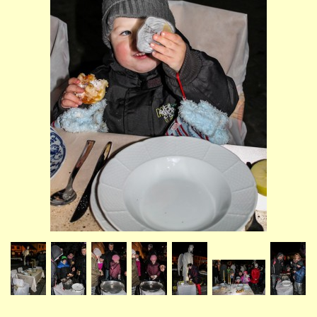
STUDIJNÍ OBORY
GALERIE
VIDEA - FILMOVÁ TVORBA
PEDAGOGICKÝ SBOR
DOKUMENTY / KE STAŽENÍ
KURZY
KONTAKTY