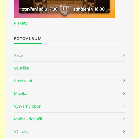
691 23
Plakáty
© 2026 eStránky.cz
|
Tisk
|
Nahoru ↑
FOTOALBUM
Akce
Soutěže
Absolventi
Muzikál
Výtvarný obor
Malba - dospělí
Výstavy