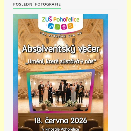
POSLEDNÍ FOTOGRAFIE
PŘÍMĚSTSKÝ TÁBOR
MISS VÝTVARNÝ MODEL
ZAMĚSTNÁNÍ
DOTACE
GDPR
ZUŠ Pohořelice
Školní 462
Pohořelice