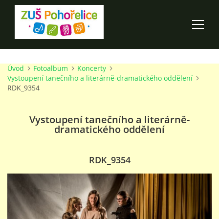
Úvod
Fotoalbum
Koncerty
ÚVOD
Vystoupení tanečního a literárně-dramatického oddělení
RDK_9354
100 LET ZUŠ POHOŘELICE
Vystoupení tanečního a literárně-
dramatického oddělení
AKCE ŠKOLY
O ŠKOLE
RDK_9354
PRO RODIČE
TALENTOVÉ ZKOUŠKY