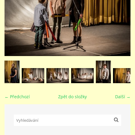
STUDIJNÍ OBORY
GALERIE
VIDEA - FILMOVÁ TVORBA
PEDAGOGICKÝ SBOR
DOKUMENTY / KE STAŽENÍ
← Předchozí
Zpět do složky
Další →
KURZY
KONTAKTY