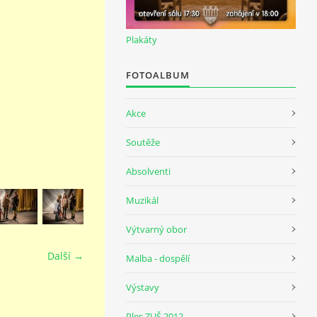
Plakáty
FOTOALBUM
Akce
Soutěže
Absolventi
Muzikál
Výtvarný obor
Další →
Malba - dospělí
Výstavy
Ples ZUŠ 2012