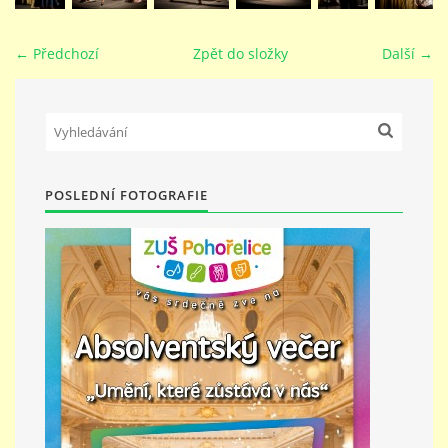
PŘÍMĚSTSKÝ TÁBOR
← Předchozí
Zpět do složky
Další →
MISS VÝTVARNÝ MODEL
ZAMĚSTNÁNÍ
POSLEDNÍ FOTOGRAFIE
DOTACE
GDPR
ZUŠ Pohořelice
Školní 462
Pohořelice