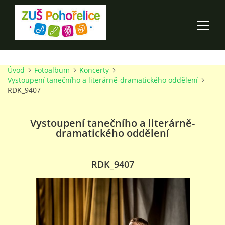
Úvod
Fotoalbum
Koncerty
ÚVOD
Vystoupení tanečního a literárně-dramatického oddělení
RDK_9407
100 LET ZUŠ POHOŘELICE
Vystoupení tanečního a literárně-
dramatického oddělení
AKCE ŠKOLY
O ŠKOLE
RDK_9407
PRO RODIČE
TALENTOVÉ ZKOUŠKY