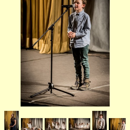
STUDIJNÍ OBORY
GALERIE
VIDEA - FILMOVÁ TVORBA
PEDAGOGICKÝ SBOR
DOKUMENTY / KE STAŽENÍ
KURZY
KONTAKTY