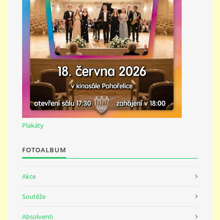
691 23
© 2026 eStránky.cz
|
Tisk
|
Nahoru ↑
Plakáty
FOTOALBUM
Akce
Soutěže
Absolventi