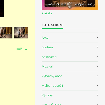
Plakáty
FOTOALBUM
Akce
Soutěže
Další →
Absolventi
Muzikál
Výtvarný obor
Malba - dospělí
Výstavy
Ples ZUŠ 2012