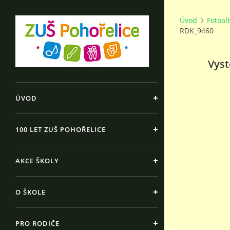
Úvod
Fotoa
RDK_9460
Vyst
ÚVOD
100 LET ZUŠ POHOŘELICE
AKCE ŠKOLY
O ŠKOLE
PRO RODIČE