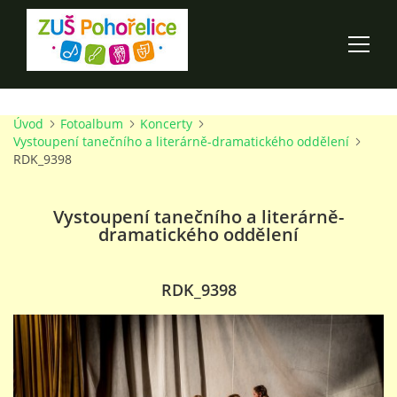
Úvod
Fotoalbum
Koncerty
ÚVOD
Vystoupení tanečního a literárně-dramatického oddělení
RDK_9398
100 LET ZUŠ POHOŘELICE
Vystoupení tanečního a literárně-
dramatického oddělení
AKCE ŠKOLY
O ŠKOLE
RDK_9398
PRO RODIČE
TALENTOVÉ ZKOUŠKY