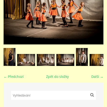
STUDIJNÍ OBORY
GALERIE
VIDEA - FILMOVÁ TVORBA
PEDAGOGICKÝ SBOR
DOKUMENTY / KE STAŽENÍ
← Předchozí
Zpět do složky
Další →
KURZY
KONTAKTY