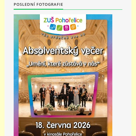
POSLEDNÍ FOTOGRAFIE
PŘÍMĚSTSKÝ TÁBOR
MISS VÝTVARNÝ MODEL
ZAMĚSTNÁNÍ
DOTACE
GDPR
ZUŠ Pohořelice
Školní 462
Pohořelice