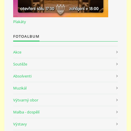
691 23
Plakáty
© 2026 eStránky.cz
|
Tisk
|
Nahoru ↑
FOTOALBUM
Akce
Soutěže
Absolventi
Muzikál
Výtvarný obor
Malba - dospělí
Výstavy