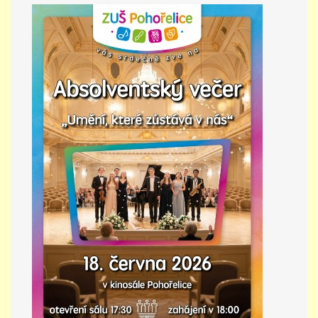
PŘÍMĚSTSKÝ TÁBOR
MISS VÝTVARNÝ MODEL
ZAMĚSTNÁNÍ
DOTACE
GDPR
ZUŠ Pohořelice
Školní 462
Pohořelice