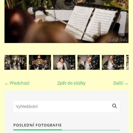
STUDIJNÍ OBORY
GALERIE
VIDEA - FILMOVÁ TVORBA
PEDAGOGICKÝ SBOR
← Předchozí
Zpět do složky
Další →
DOKUMENTY / KE STAŽENÍ
KURZY
POSLEDNÍ FOTOGRAFIE
KONTAKTY