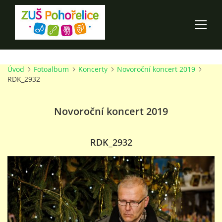
Úvod
Fotoalbum
Koncerty
Novoroční koncert 2019
ÚVOD
RDK_2932
100 LET ZUŠ POHOŘELICE
Novoroční koncert 2019
AKCE ŠKOLY
RDK_2932
O ŠKOLE
PRO RODIČE
TALENTOVÉ ZKOUŠKY