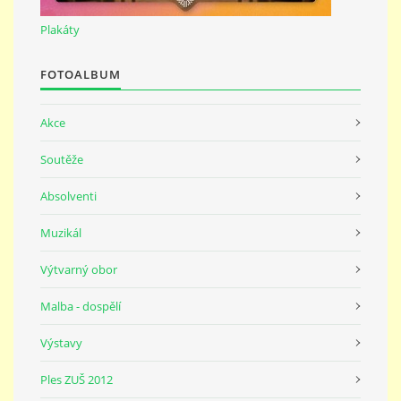
691 23
Plakáty
© 2026 eStránky.cz
|
Tisk
|
Nahoru ↑
FOTOALBUM
Akce
Soutěže
Absolventi
Muzikál
Výtvarný obor
Malba - dospělí
Výstavy
Ples ZUŠ 2012