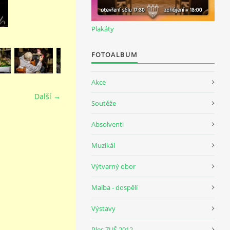
Plakáty
FOTOALBUM
Akce
Další →
Soutěže
Absolventi
Muzikál
Výtvarný obor
Malba - dospělí
Výstavy
Ples ZUŠ 2012