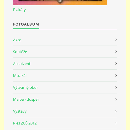
691 23
Plakáty
© 2026 eStránky.cz
|
Tisk
|
Nahoru ↑
FOTOALBUM
Akce
Soutěže
Absolventi
Muzikál
Výtvarný obor
Malba - dospělí
Výstavy
Ples ZUŠ 2012