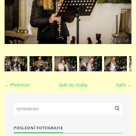
STUDIJNÍ OBORY
GALERIE
VIDEA - FILMOVÁ TVORBA
PEDAGOGICKÝ SBOR
← Předchozí
Zpět do složky
Další →
DOKUMENTY / KE STAŽENÍ
KURZY
POSLEDNÍ FOTOGRAFIE
KONTAKTY