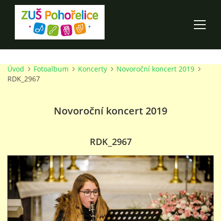
Úvod
Fotoalbum
Koncerty
Novoroční koncert 2019
ÚVOD
RDK_2967
100 LET ZUŠ POHOŘELICE
Novoroční koncert 2019
AKCE ŠKOLY
RDK_2967
O ŠKOLE
PRO RODIČE
TALENTOVÉ ZKOUŠKY