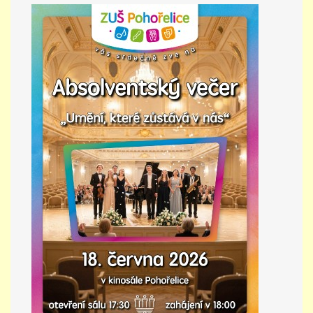
PŘÍMĚSTSKÝ TÁBOR
MISS VÝTVARNÝ MODEL
ZAMĚSTNÁNÍ
DOTACE
GDPR
ZUŠ Pohořelice
Školní 462
Pohořelice