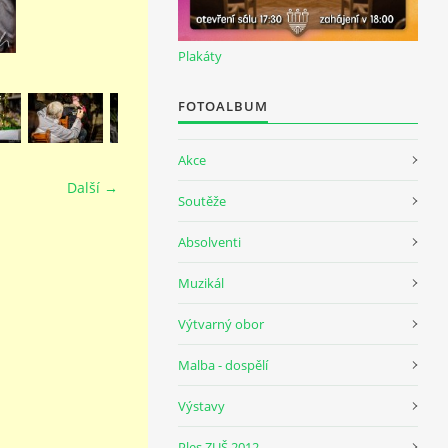
Plakáty
FOTOALBUM
Akce
Další →
Soutěže
Absolventi
Muzikál
Výtvarný obor
Malba - dospělí
Výstavy
Ples ZUŠ 2012