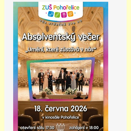
PŘÍMĚSTSKÝ TÁBOR
MISS VÝTVARNÝ MODEL
ZAMĚSTNÁNÍ
DOTACE
GDPR
ZUŠ Pohořelice
Školní 462
Pohořelice