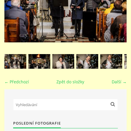
STUDIJNÍ OBORY
GALERIE
VIDEA - FILMOVÁ TVORBA
PEDAGOGICKÝ SBOR
← Předchozí
Zpět do složky
Další →
DOKUMENTY / KE STAŽENÍ
KURZY
POSLEDNÍ FOTOGRAFIE
KONTAKTY