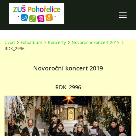
Úvod
Fotoalbum
Koncerty
Novoroční koncert 2019
ÚVOD
RDK_2996
100 LET ZUŠ POHOŘELICE
Novoroční koncert 2019
AKCE ŠKOLY
RDK_2996
O ŠKOLE
PRO RODIČE
TALENTOVÉ ZKOUŠKY