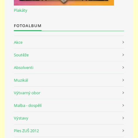
691 23
Plakáty
© 2026 eStránky.cz
|
Tisk
|
Nahoru ↑
FOTOALBUM
Akce
Soutěže
Absolventi
Muzikál
Výtvarný obor
Malba - dospělí
Výstavy
Ples ZUŠ 2012