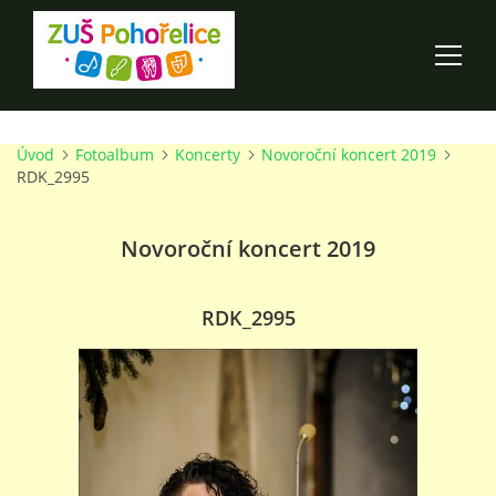
Úvod
Fotoalbum
Koncerty
Novoroční koncert 2019
ÚVOD
RDK_2995
100 LET ZUŠ POHOŘELICE
Novoroční koncert 2019
AKCE ŠKOLY
RDK_2995
O ŠKOLE
PRO RODIČE
TALENTOVÉ ZKOUŠKY