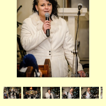
STUDIJNÍ OBORY
GALERIE
VIDEA - FILMOVÁ TVORBA
PEDAGOGICKÝ SBOR
DOKUMENTY / KE STAŽENÍ
KURZY
KONTAKTY