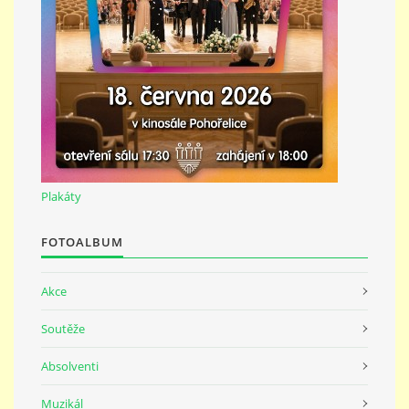
691 23
© 2026 eStránky.cz
|
Tisk
|
Nahoru ↑
Plakáty
FOTOALBUM
Akce
Soutěže
Absolventi
Muzikál