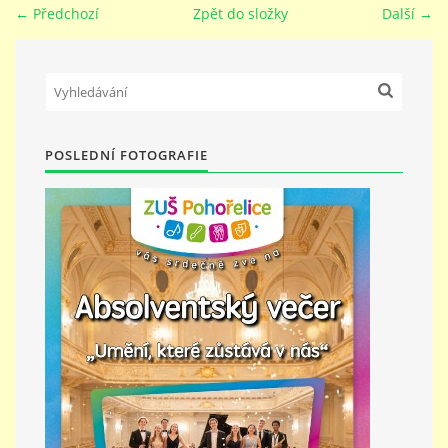
← Předchozí
Zpět do složky
Další →
PŘÍMĚSTSKÝ TÁBOR
MISS VÝTVARNÝ MODEL
POSLEDNÍ FOTOGRAFIE
ZAMĚSTNÁNÍ
DOTACE
GDPR
ZUŠ Pohořelice
Školní 462
Pohořelice