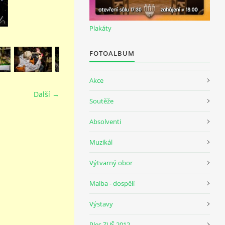
Plakáty
FOTOALBUM
Akce
Další →
Soutěže
Absolventi
Muzikál
Výtvarný obor
Malba - dospělí
Výstavy
Ples ZUŠ 2012