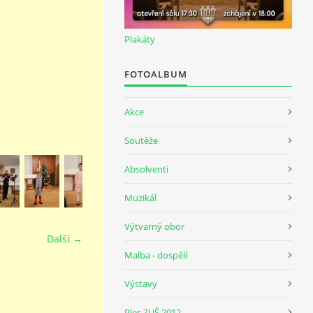
Plakáty
FOTOALBUM
Akce
Soutěže
Absolventi
Muzikál
Výtvarný obor
Další →
Malba - dospělí
Výstavy
Ples ZUŠ 2012