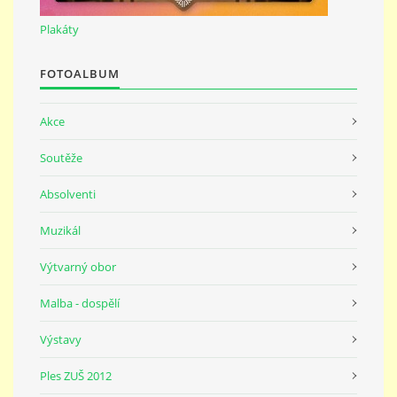
691 23
Plakáty
© 2026 eStránky.cz
|
Tisk
|
Nahoru ↑
FOTOALBUM
Akce
Soutěže
Absolventi
Muzikál
Výtvarný obor
Malba - dospělí
Výstavy
Ples ZUŠ 2012