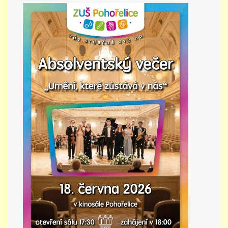
PŘÍMĚSTSKÝ TÁBOR
MISS VÝTVARNÝ MODEL
ZAMĚSTNÁNÍ
DOTACE
GDPR
ZUŠ Pohořelice
Školní 462
Pohořelice