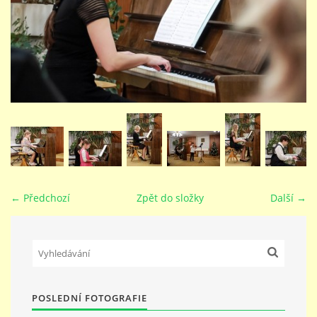
STUDIJNÍ OBORY
GALERIE
VIDEA - FILMOVÁ TVORBA
PEDAGOGICKÝ SBOR
← Předchozí
Zpět do složky
Další →
DOKUMENTY / KE STAŽENÍ
KURZY
POSLEDNÍ FOTOGRAFIE
KONTAKTY