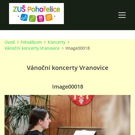
Úvod
Fotoalbum
Koncerty
ÚVOD
Vánoční koncerty Vranovice
Image00018
100 LET ZUŠ POHOŘELICE
Vánoční koncerty Vranovice
AKCE ŠKOLY
Image00018
O ŠKOLE
PRO RODIČE
TALENTOVÉ ZKOUŠKY