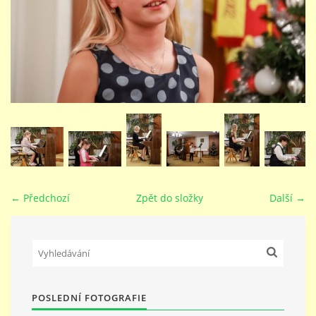
STUDIJNÍ OBORY
GALERIE
VIDEA - FILMOVÁ TVORBA
PEDAGOGICKÝ SBOR
← Předchozí
Zpět do složky
Další →
DOKUMENTY / KE STAŽENÍ
KURZY
POSLEDNÍ FOTOGRAFIE
KONTAKTY