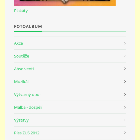
691 23
Plakáty
© 2026 eStránky.cz
|
Tisk
|
Nahoru ↑
FOTOALBUM
Akce
Soutěže
Absolventi
Muzikál
Výtvarný obor
Malba - dospělí
Výstavy
Ples ZUŠ 2012