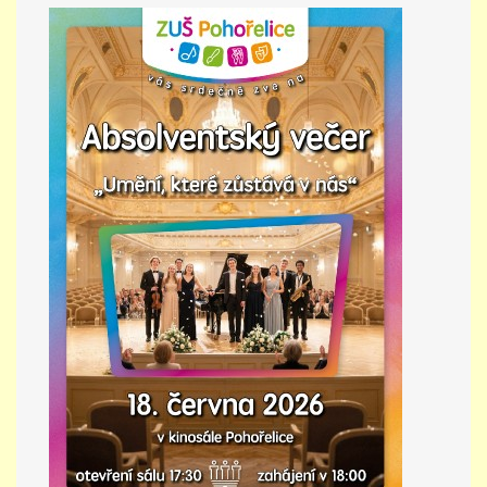
PŘÍMĚSTSKÝ TÁBOR
MISS VÝTVARNÝ MODEL
ZAMĚSTNÁNÍ
DOTACE
GDPR
ZUŠ Pohořelice
Školní 462
Pohořelice