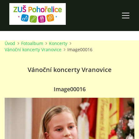
Úvod
Fotoalbum
Koncerty
ÚVOD
Vánoční koncerty Vranovice
Image00016
100 LET ZUŠ POHOŘELICE
Vánoční koncerty Vranovice
AKCE ŠKOLY
Image00016
O ŠKOLE
PRO RODIČE
TALENTOVÉ ZKOUŠKY