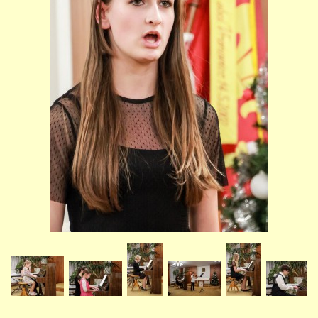
STUDIJNÍ OBORY
GALERIE
VIDEA - FILMOVÁ TVORBA
PEDAGOGICKÝ SBOR
DOKUMENTY / KE STAŽENÍ
KURZY
KONTAKTY