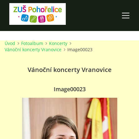
Úvod
Fotoalbum
Koncerty
ÚVOD
Vánoční koncerty Vranovice
Image00023
100 LET ZUŠ POHOŘELICE
Vánoční koncerty Vranovice
AKCE ŠKOLY
Image00023
O ŠKOLE
PRO RODIČE
TALENTOVÉ ZKOUŠKY