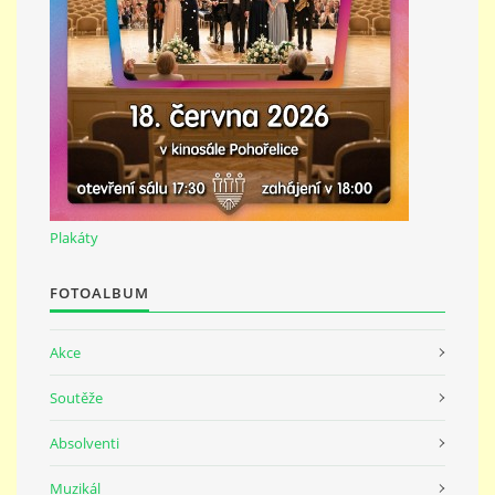
691 23
© 2026 eStránky.cz
|
Tisk
|
Nahoru ↑
Plakáty
FOTOALBUM
Akce
Soutěže
Absolventi
Muzikál