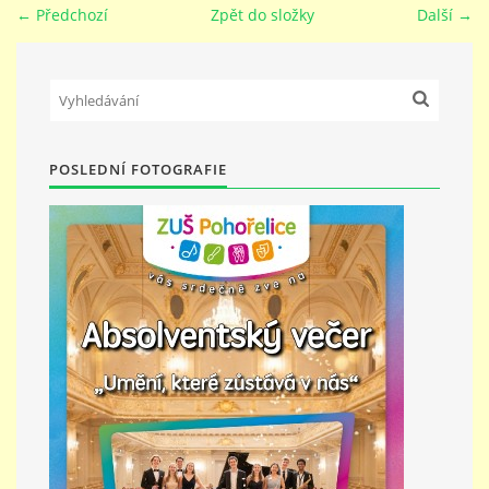
← Předchozí
Zpět do složky
Další →
PŘÍMĚSTSKÝ TÁBOR
MISS VÝTVARNÝ MODEL
POSLEDNÍ FOTOGRAFIE
ZAMĚSTNÁNÍ
DOTACE
GDPR
ZUŠ Pohořelice
Školní 462
Pohořelice