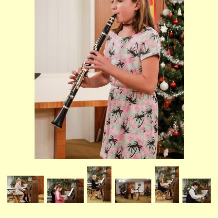
STUDIJNÍ OBORY
GALERIE
VIDEA - FILMOVÁ TVORBA
PEDAGOGICKÝ SBOR
DOKUMENTY / KE STAŽENÍ
KURZY
KONTAKTY