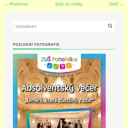
← Předchozí
Zpět do složky
Další →
PŘÍMĚSTSKÝ TÁBOR
MISS VÝTVARNÝ MODEL
POSLEDNÍ FOTOGRAFIE
ZAMĚSTNÁNÍ
DOTACE
GDPR
ZUŠ Pohořelice
Školní 462
Pohořelice