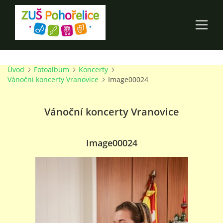
Úvod
Fotoalbum
Koncerty
ÚVOD
Vánoční koncerty Vranovice
Image00024
100 LET ZUŠ POHOŘELICE
Vánoční koncerty Vranovice
AKCE ŠKOLY
Image00024
O ŠKOLE
PRO RODIČE
TALENTOVÉ ZKOUŠKY