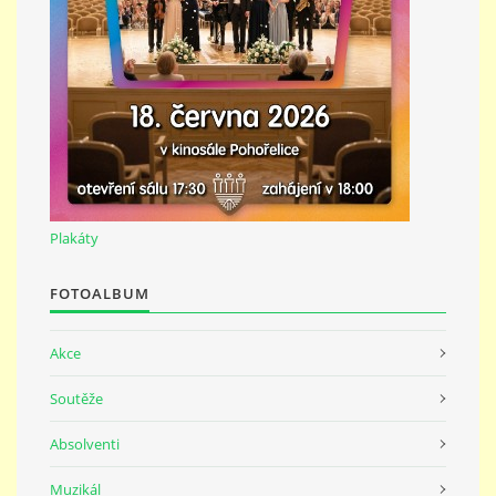
691 23
© 2026 eStránky.cz
|
Tisk
|
Nahoru ↑
Plakáty
FOTOALBUM
Akce
Soutěže
Absolventi
Muzikál