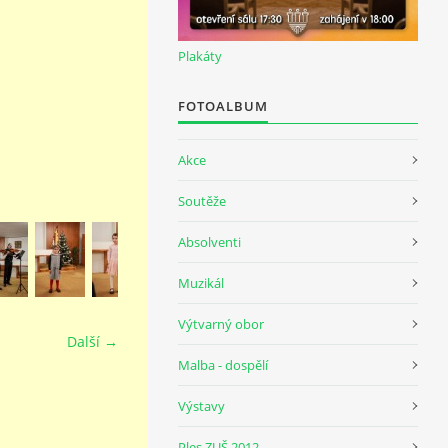
Plakáty
FOTOALBUM
Akce
Soutěže
Absolventi
Muzikál
Výtvarný obor
Další →
Malba - dospělí
Výstavy
Ples ZUŠ 2012