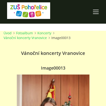
Úvod
Fotoalbum
Koncerty
ÚVOD
Vánoční koncerty Vranovice
Image00013
100 LET ZUŠ POHOŘELICE
Vánoční koncerty Vranovice
AKCE ŠKOLY
Image00013
O ŠKOLE
PRO RODIČE
TALENTOVÉ ZKOUŠKY