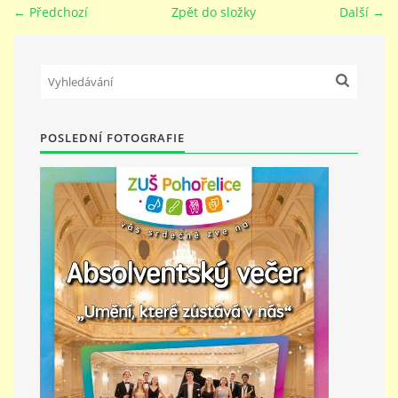
← Předchozí
Zpět do složky
Další →
PŘÍMĚSTSKÝ TÁBOR
MISS VÝTVARNÝ MODEL
POSLEDNÍ FOTOGRAFIE
ZAMĚSTNÁNÍ
DOTACE
GDPR
ZUŠ Pohořelice
Školní 462
Pohořelice