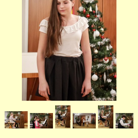
STUDIJNÍ OBORY
GALERIE
VIDEA - FILMOVÁ TVORBA
PEDAGOGICKÝ SBOR
DOKUMENTY / KE STAŽENÍ
KURZY
KONTAKTY