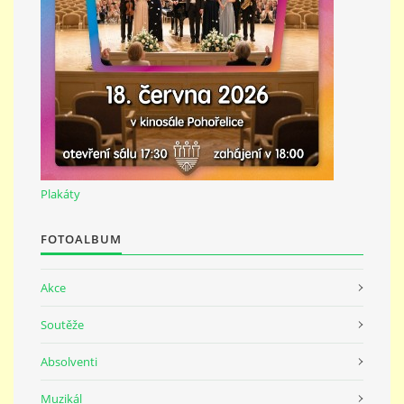
691 23
© 2026 eStránky.cz
|
Tisk
|
Nahoru ↑
Plakáty
FOTOALBUM
Akce
Soutěže
Absolventi
Muzikál