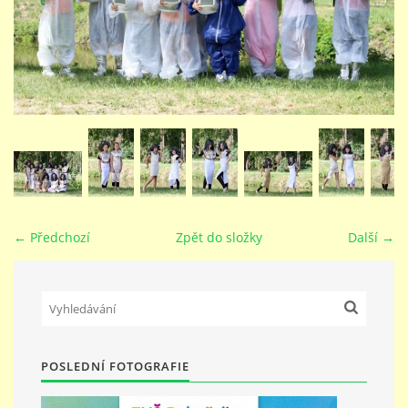
STUDIJNÍ OBORY
GALERIE
VIDEA - FILMOVÁ TVORBA
PEDAGOGICKÝ SBOR
← Předchozí
Zpět do složky
Další →
DOKUMENTY / KE STAŽENÍ
KURZY
POSLEDNÍ FOTOGRAFIE
KONTAKTY