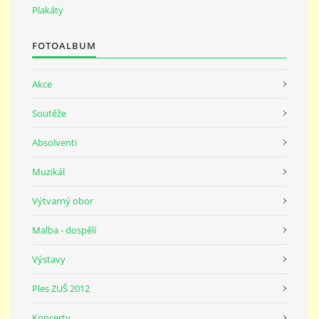
691 23
Plakáty
FOTOALBUM
© 2026 eStránky.cz
|
Tisk
|
Nahoru ↑
Akce
Soutěže
Absolventi
Muzikál
Výtvarný obor
Malba - dospělí
Výstavy
Ples ZUŠ 2012
Koncerty