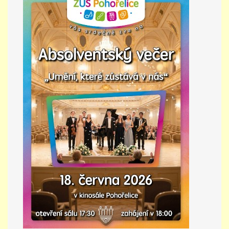
PŘÍMĚSTSKÝ TÁBOR
MISS VÝTVARNÝ MODEL
ZAMĚSTNÁNÍ
DOTACE
GDPR
ZUŠ Pohořelice
Školní 462
Pohořelice