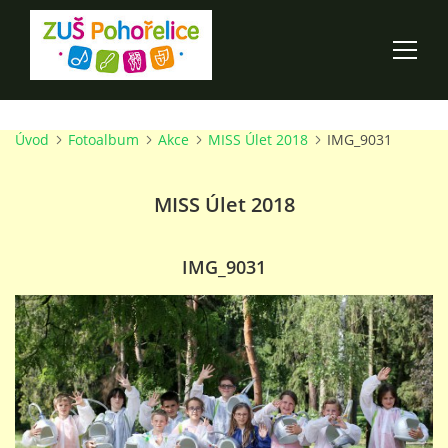
Úvod
Fotoalbum
Akce
MISS Úlet 2018
IMG_9031
ÚVOD
MISS Úlet 2018
100 LET ZUŠ POHOŘELICE
AKCE ŠKOLY
IMG_9031
O ŠKOLE
PRO RODIČE
TALENTOVÉ ZKOUŠKY