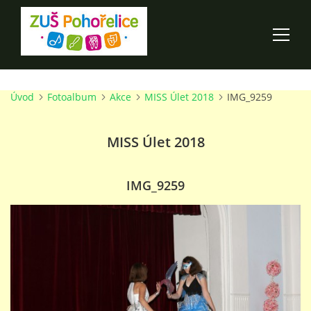
Úvod
Fotoalbum
Akce
MISS Úlet 2018
IMG_9259
ÚVOD
MISS Úlet 2018
100 LET ZUŠ POHOŘELICE
AKCE ŠKOLY
IMG_9259
O ŠKOLE
PRO RODIČE
TALENTOVÉ ZKOUŠKY