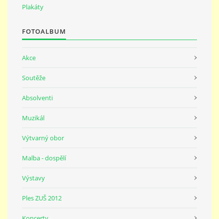
691 23
Plakáty
FOTOALBUM
© 2026 eStránky.cz
|
Tisk
|
Nahoru ↑
Akce
Soutěže
Absolventi
Muzikál
Výtvarný obor
Malba - dospělí
Výstavy
Ples ZUŠ 2012
Koncerty