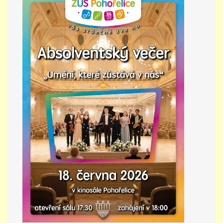
PŘÍMĚSTSKÝ TÁBOR
MISS VÝTVARNÝ MODEL
ZAMĚSTNÁNÍ
DOTACE
GDPR
ZUŠ Pohořelice
Školní 462
Pohořelice