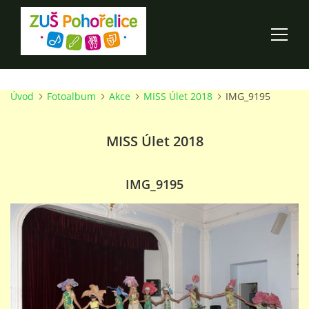
Úvod
Fotoalbum
Akce
MISS Úlet 2018
IMG_9195
ÚVOD
MISS Úlet 2018
100 LET ZUŠ POHOŘELICE
AKCE ŠKOLY
IMG_9195
O ŠKOLE
PRO RODIČE
TALENTOVÉ ZKOUŠKY