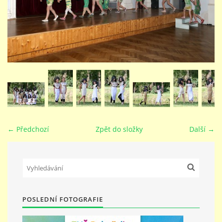
STUDIJNÍ OBORY
GALERIE
VIDEA - FILMOVÁ TVORBA
PEDAGOGICKÝ SBOR
← Předchozí
Zpět do složky
Další →
DOKUMENTY / KE STAŽENÍ
KURZY
POSLEDNÍ FOTOGRAFIE
KONTAKTY