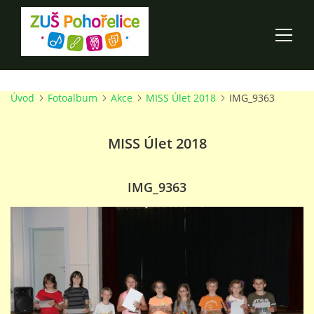
Úvod
Fotoalbum
Akce
MISS Úlet 2018
IMG_9363
ÚVOD
MISS Úlet 2018
100 LET ZUŠ POHOŘELICE
AKCE ŠKOLY
IMG_9363
O ŠKOLE
PRO RODIČE
TALENTOVÉ ZKOUŠKY