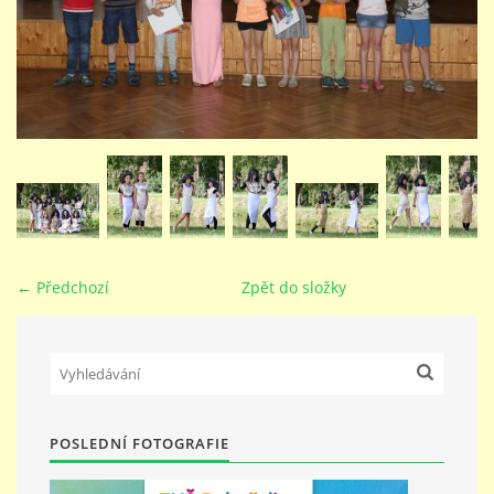
STUDIJNÍ OBORY
GALERIE
VIDEA - FILMOVÁ TVORBA
PEDAGOGICKÝ SBOR
← Předchozí
Zpět do složky
DOKUMENTY / KE STAŽENÍ
KURZY
POSLEDNÍ FOTOGRAFIE
KONTAKTY