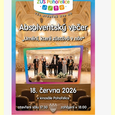
PŘÍMĚSTSKÝ TÁBOR
MISS VÝTVARNÝ MODEL
ZAMĚSTNÁNÍ
DOTACE
GDPR
ZUŠ Pohořelice
Školní 462
Pohořelice