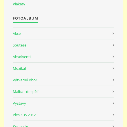
691 23
Plakáty
FOTOALBUM
© 2026 eStránky.cz
|
Tisk
|
Nahoru ↑
Akce
Soutěže
Absolventi
Muzikál
Výtvarný obor
Malba - dospělí
Výstavy
Ples ZUŠ 2012
Koncerty