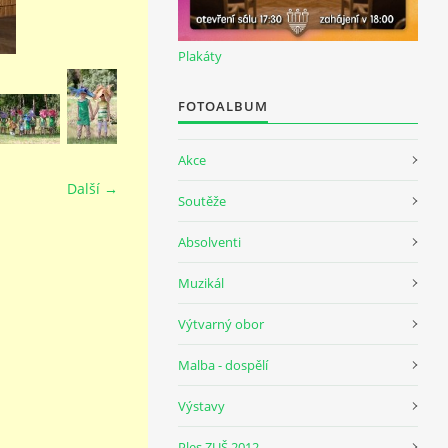
Plakáty
FOTOALBUM
Akce
Další →
Soutěže
Absolventi
Muzikál
Výtvarný obor
Malba - dospělí
Výstavy
Ples ZUŠ 2012