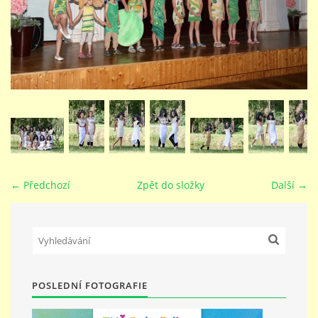
STUDIJNÍ OBORY
GALERIE
VIDEA - FILMOVÁ TVORBA
PEDAGOGICKÝ SBOR
← Předchozí
Zpět do složky
Další →
DOKUMENTY / KE STAŽENÍ
KURZY
POSLEDNÍ FOTOGRAFIE
KONTAKTY