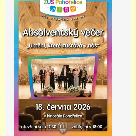
PŘÍMĚSTSKÝ TÁBOR
MISS VÝTVARNÝ MODEL
ZAMĚSTNÁNÍ
DOTACE
GDPR
ZUŠ Pohořelice
Školní 462
Pohořelice