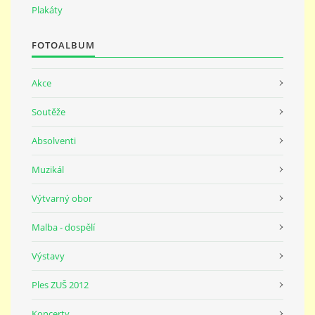
691 23
Plakáty
FOTOALBUM
© 2026 eStránky.cz
|
Tisk
|
Nahoru ↑
Akce
Soutěže
Absolventi
Muzikál
Výtvarný obor
Malba - dospělí
Výstavy
Ples ZUŠ 2012
Koncerty