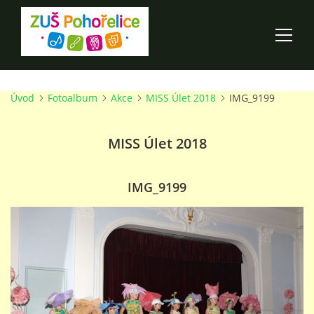
Úvod
Fotoalbum
Akce
MISS Úlet 2018
IMG_9199
ÚVOD
MISS Úlet 2018
100 LET ZUŠ POHOŘELICE
AKCE ŠKOLY
IMG_9199
O ŠKOLE
PRO RODIČE
TALENTOVÉ ZKOUŠKY