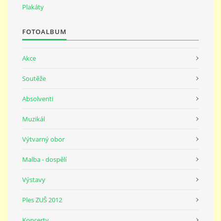
691 23
Plakáty
FOTOALBUM
© 2026 eStránky.cz
|
Tisk
|
Nahoru ↑
Akce
Soutěže
Absolventi
Muzikál
Výtvarný obor
Malba - dospělí
Výstavy
Ples ZUŠ 2012
Koncerty