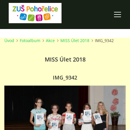
Úvod
Fotoalbum
Akce
MISS Úlet 2018
IMG_9342
ÚVOD
MISS Úlet 2018
100 LET ZUŠ POHOŘELICE
AKCE ŠKOLY
IMG_9342
O ŠKOLE
PRO RODIČE
TALENTOVÉ ZKOUŠKY