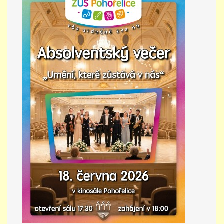
PŘÍMĚSTSKÝ TÁBOR
MISS VÝTVARNÝ MODEL
ZAMĚSTNÁNÍ
DOTACE
GDPR
ZUŠ Pohořelice
Školní 462
Pohořelice