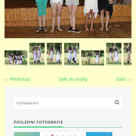
STUDIJNÍ OBORY
GALERIE
VIDEA - FILMOVÁ TVORBA
PEDAGOGICKÝ SBOR
← Předchozí
Zpět do složky
Další →
DOKUMENTY / KE STAŽENÍ
KURZY
POSLEDNÍ FOTOGRAFIE
KONTAKTY