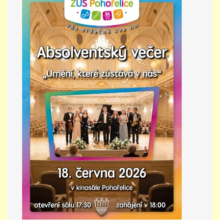
PŘÍMĚSTSKÝ TÁBOR
MISS VÝTVARNÝ MODEL
ZAMĚSTNÁNÍ
DOTACE
GDPR
ZUŠ Pohořelice
Školní 462
Pohořelice