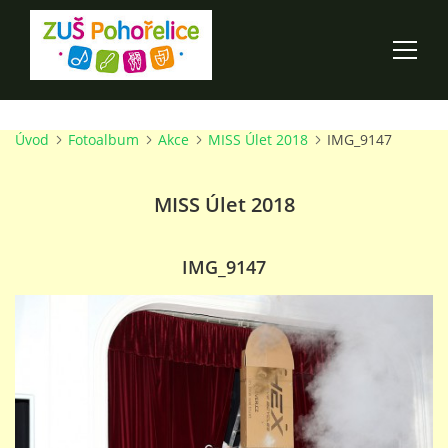
Úvod
Fotoalbum
Akce
MISS Úlet 2018
IMG_9147
ÚVOD
MISS Úlet 2018
100 LET ZUŠ POHOŘELICE
AKCE ŠKOLY
IMG_9147
O ŠKOLE
PRO RODIČE
TALENTOVÉ ZKOUŠKY