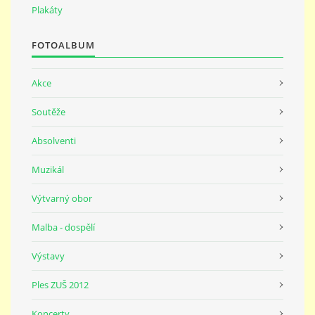
691 23
Plakáty
FOTOALBUM
© 2026 eStránky.cz
|
Tisk
|
Nahoru ↑
Akce
Soutěže
Absolventi
Muzikál
Výtvarný obor
Malba - dospělí
Výstavy
Ples ZUŠ 2012
Koncerty