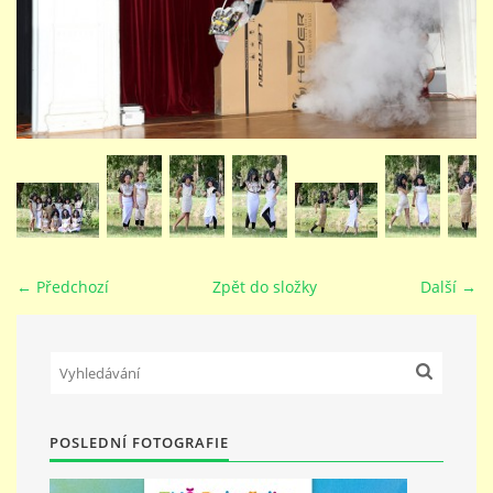
STUDIJNÍ OBORY
GALERIE
VIDEA - FILMOVÁ TVORBA
PEDAGOGICKÝ SBOR
← Předchozí
Zpět do složky
Další →
DOKUMENTY / KE STAŽENÍ
KURZY
POSLEDNÍ FOTOGRAFIE
KONTAKTY