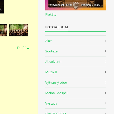
Plakáty
FOTOALBUM
Akce
Další →
Soutěže
Absolventi
Muzikál
Výtvarný obor
Malba - dospělí
Výstavy
Ples ZUŠ 2012