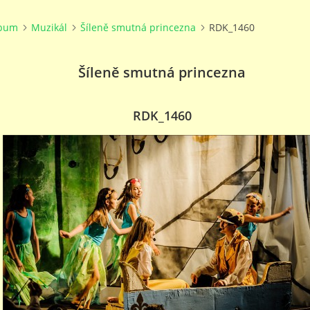
lbum
Muzikál
Šíleně smutná princezna
RDK_1460
Šíleně smutná princezna
RDK_1460