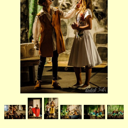
STUDIJNÍ OBORY
GALERIE
VIDEA - FILMOVÁ TVORBA
PEDAGOGICKÝ SBOR
DOKUMENTY / KE STAŽENÍ
KURZY
KONTAKTY