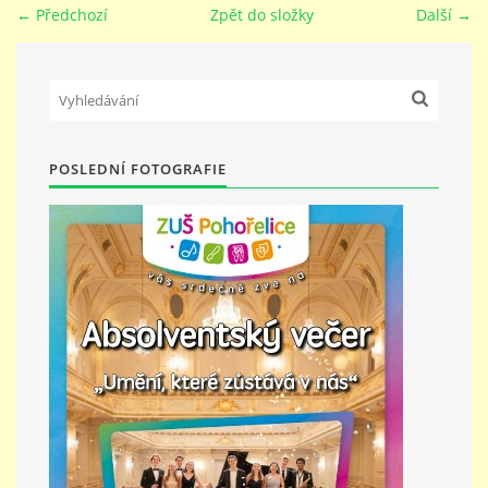
← Předchozí
Zpět do složky
Další →
PŘÍMĚSTSKÝ TÁBOR
MISS VÝTVARNÝ MODEL
POSLEDNÍ FOTOGRAFIE
ZAMĚSTNÁNÍ
DOTACE
GDPR
ZUŠ Pohořelice
Školní 462
Pohořelice