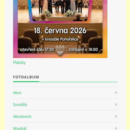
691 23
© 2026 eStránky.cz
|
Tisk
|
Nahoru ↑
Plakáty
FOTOALBUM
Akce
Soutěže
Absolventi
Muzikál