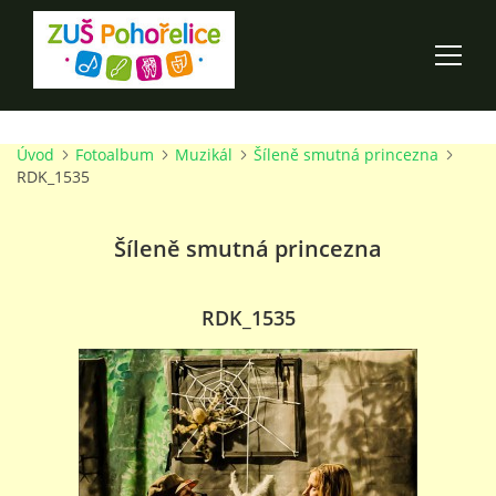
Úvod
Fotoalbum
Muzikál
Šíleně smutná princezna
ÚVOD
RDK_1535
100 LET ZUŠ POHOŘELICE
Šíleně smutná princezna
AKCE ŠKOLY
RDK_1535
O ŠKOLE
PRO RODIČE
TALENTOVÉ ZKOUŠKY