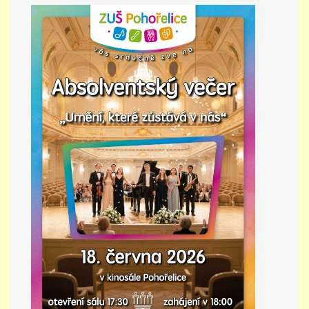
PŘÍMĚSTSKÝ TÁBOR
MISS VÝTVARNÝ MODEL
ZAMĚSTNÁNÍ
DOTACE
GDPR
ZUŠ Pohořelice
Školní 462
Pohořelice