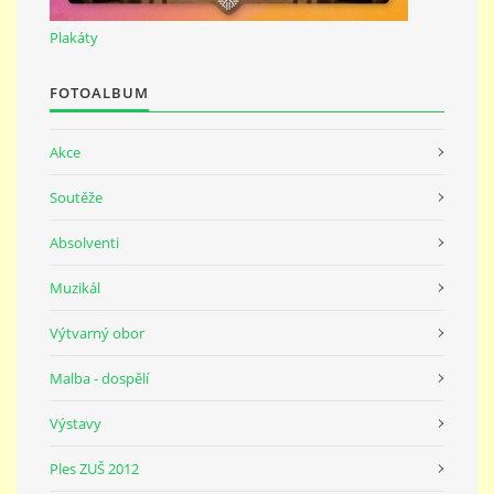
691 23
Plakáty
© 2026 eStránky.cz
|
Tisk
|
Nahoru ↑
FOTOALBUM
Akce
Soutěže
Absolventi
Muzikál
Výtvarný obor
Malba - dospělí
Výstavy
Ples ZUŠ 2012