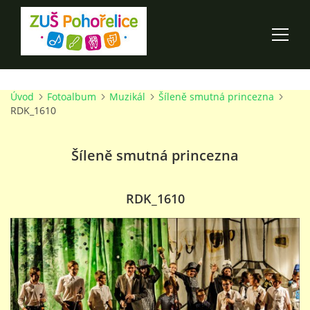
Úvod
Fotoalbum
Muzikál
Šíleně smutná princezna
ÚVOD
RDK_1610
100 LET ZUŠ POHOŘELICE
Šíleně smutná princezna
AKCE ŠKOLY
RDK_1610
O ŠKOLE
PRO RODIČE
TALENTOVÉ ZKOUŠKY