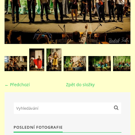
STUDIJNÍ OBORY
GALERIE
VIDEA - FILMOVÁ TVORBA
PEDAGOGICKÝ SBOR
← Předchozí
Zpět do složky
DOKUMENTY / KE STAŽENÍ
KURZY
POSLEDNÍ FOTOGRAFIE
KONTAKTY