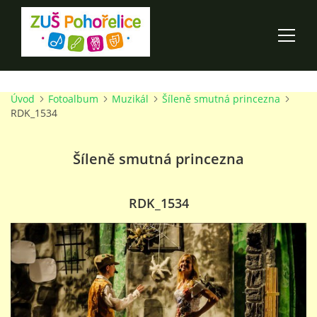
Úvod
Fotoalbum
Muzikál
Šíleně smutná princezna
ÚVOD
RDK_1534
100 LET ZUŠ POHOŘELICE
Šíleně smutná princezna
AKCE ŠKOLY
RDK_1534
O ŠKOLE
PRO RODIČE
TALENTOVÉ ZKOUŠKY