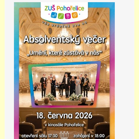
PŘÍMĚSTSKÝ TÁBOR
MISS VÝTVARNÝ MODEL
ZAMĚSTNÁNÍ
DOTACE
GDPR
ZUŠ Pohořelice
Školní 462
Pohořelice