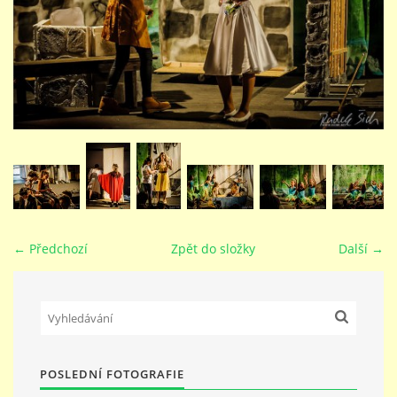
STUDIJNÍ OBORY
GALERIE
VIDEA - FILMOVÁ TVORBA
PEDAGOGICKÝ SBOR
← Předchozí
Zpět do složky
Další →
DOKUMENTY / KE STAŽENÍ
KURZY
POSLEDNÍ FOTOGRAFIE
KONTAKTY