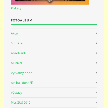
691 23
Plakáty
© 2026 eStránky.cz
|
Tisk
|
Nahoru ↑
FOTOALBUM
Akce
Soutěže
Absolventi
Muzikál
Výtvarný obor
Malba - dospělí
Výstavy
Ples ZUŠ 2012