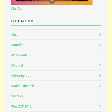
691 23
Plakáty
© 2026 eStránky.cz
|
Tisk
|
Nahoru ↑
FOTOALBUM
Akce
Soutěže
Absolventi
Muzikál
Výtvarný obor
Malba - dospělí
Výstavy
Ples ZUŠ 2012