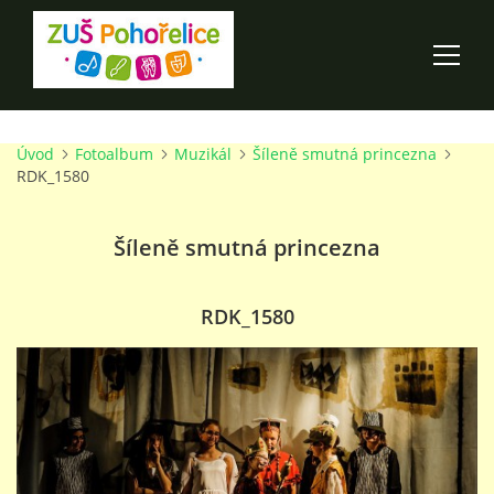
Úvod
Fotoalbum
Muzikál
Šíleně smutná princezna
ÚVOD
RDK_1580
100 LET ZUŠ POHOŘELICE
Šíleně smutná princezna
AKCE ŠKOLY
RDK_1580
O ŠKOLE
PRO RODIČE
TALENTOVÉ ZKOUŠKY