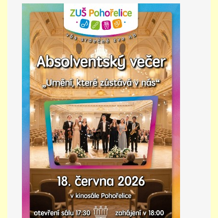
PŘÍMĚSTSKÝ TÁBOR
MISS VÝTVARNÝ MODEL
ZAMĚSTNÁNÍ
DOTACE
GDPR
ZUŠ Pohořelice
Školní 462
Pohořelice