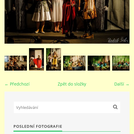
STUDIJNÍ OBORY
GALERIE
VIDEA - FILMOVÁ TVORBA
PEDAGOGICKÝ SBOR
← Předchozí
Zpět do složky
Další →
DOKUMENTY / KE STAŽENÍ
KURZY
POSLEDNÍ FOTOGRAFIE
KONTAKTY