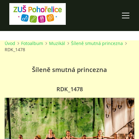
Úvod
Fotoalbum
Muzikál
Šíleně smutná princezna
ÚVOD
RDK_1478
100 LET ZUŠ POHOŘELICE
Šíleně smutná princezna
AKCE ŠKOLY
RDK_1478
O ŠKOLE
PRO RODIČE
TALENTOVÉ ZKOUŠKY