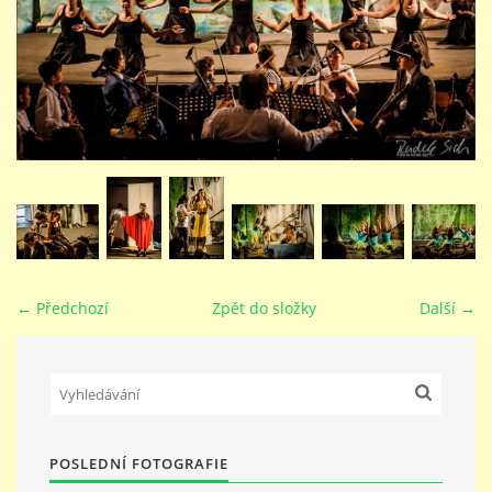
STUDIJNÍ OBORY
GALERIE
VIDEA - FILMOVÁ TVORBA
PEDAGOGICKÝ SBOR
← Předchozí
Zpět do složky
Další →
DOKUMENTY / KE STAŽENÍ
KURZY
POSLEDNÍ FOTOGRAFIE
KONTAKTY