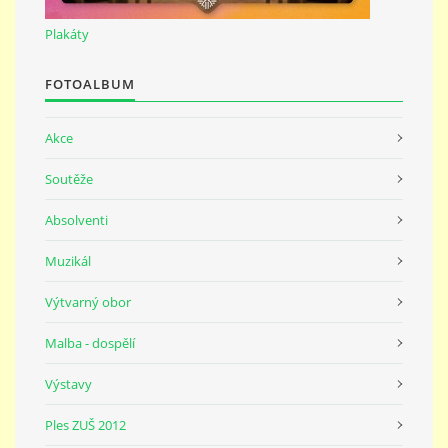
691 23
Plakáty
© 2026 eStránky.cz
|
Tisk
|
Nahoru ↑
FOTOALBUM
Akce
Soutěže
Absolventi
Muzikál
Výtvarný obor
Malba - dospělí
Výstavy
Ples ZUŠ 2012