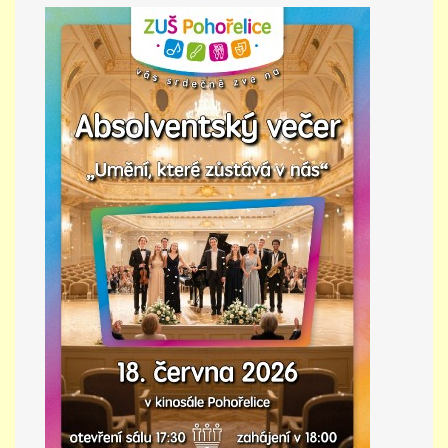
PŘÍMĚSTSKÝ TÁBOR
MISS VÝTVARNÝ MODEL
ZAMĚSTNÁNÍ
DOTACE
GDPR
ZUŠ Pohořelice
Školní 462
Pohořelice