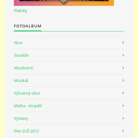
691 23
Plakáty
© 2026 eStránky.cz
|
Tisk
|
Nahoru ↑
FOTOALBUM
Akce
Soutěže
Absolventi
Muzikál
Výtvarný obor
Malba - dospělí
Výstavy
Ples ZUŠ 2012