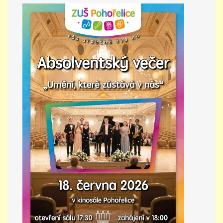
PŘÍMĚSTSKÝ TÁBOR
MISS VÝTVARNÝ MODEL
ZAMĚSTNÁNÍ
DOTACE
GDPR
ZUŠ Pohořelice
Školní 462
Pohořelice