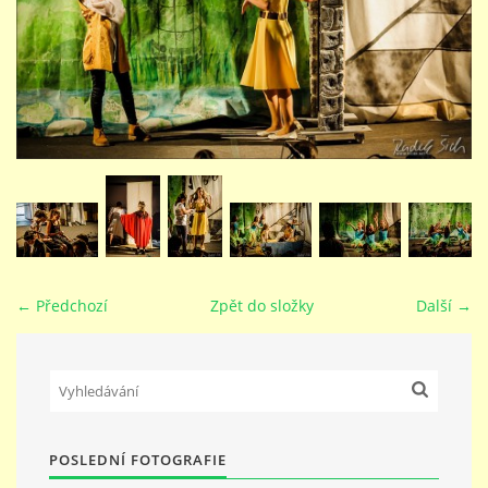
STUDIJNÍ OBORY
GALERIE
VIDEA - FILMOVÁ TVORBA
PEDAGOGICKÝ SBOR
← Předchozí
Zpět do složky
Další →
DOKUMENTY / KE STAŽENÍ
KURZY
POSLEDNÍ FOTOGRAFIE
KONTAKTY