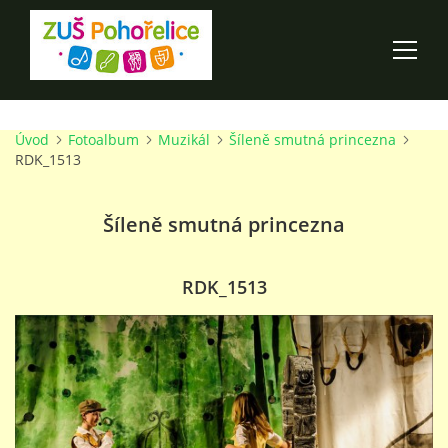
Úvod
Fotoalbum
Muzikál
Šíleně smutná princezna
ÚVOD
RDK_1513
100 LET ZUŠ POHOŘELICE
Šíleně smutná princezna
AKCE ŠKOLY
RDK_1513
O ŠKOLE
PRO RODIČE
TALENTOVÉ ZKOUŠKY