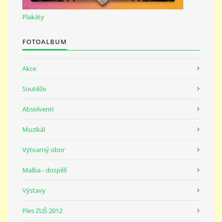
691 23
Plakáty
© 2026 eStránky.cz
|
Tisk
|
Nahoru ↑
FOTOALBUM
Akce
Soutěže
Absolventi
Muzikál
Výtvarný obor
Malba - dospělí
Výstavy
Ples ZUŠ 2012