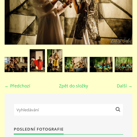
STUDIJNÍ OBORY
GALERIE
VIDEA - FILMOVÁ TVORBA
PEDAGOGICKÝ SBOR
← Předchozí
Zpět do složky
Další →
DOKUMENTY / KE STAŽENÍ
KURZY
POSLEDNÍ FOTOGRAFIE
KONTAKTY