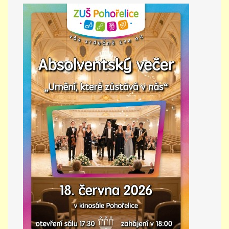
PŘÍMĚSTSKÝ TÁBOR
MISS VÝTVARNÝ MODEL
ZAMĚSTNÁNÍ
DOTACE
GDPR
ZUŠ Pohořelice
Školní 462
Pohořelice