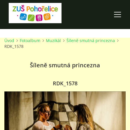
Úvod
Fotoalbum
Muzikál
Šíleně smutná princezna
ÚVOD
RDK_1578
100 LET ZUŠ POHOŘELICE
Šíleně smutná princezna
AKCE ŠKOLY
RDK_1578
O ŠKOLE
PRO RODIČE
TALENTOVÉ ZKOUŠKY