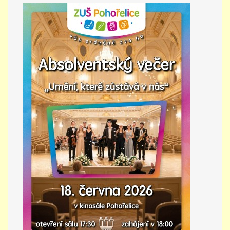
PŘÍMĚSTSKÝ TÁBOR
MISS VÝTVARNÝ MODEL
ZAMĚSTNÁNÍ
DOTACE
GDPR
ZUŠ Pohořelice
Školní 462
Pohořelice