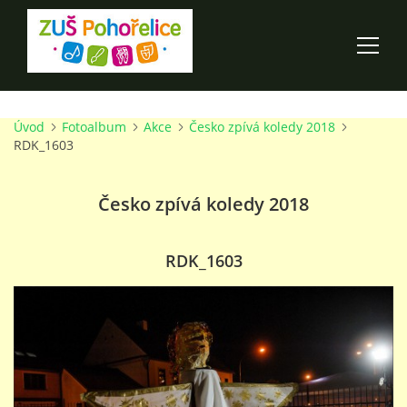
Úvod
Fotoalbum
Akce
Česko zpívá koledy 2018
ÚVOD
RDK_1603
100 LET ZUŠ POHOŘELICE
Česko zpívá koledy 2018
AKCE ŠKOLY
RDK_1603
O ŠKOLE
PRO RODIČE
TALENTOVÉ ZKOUŠKY