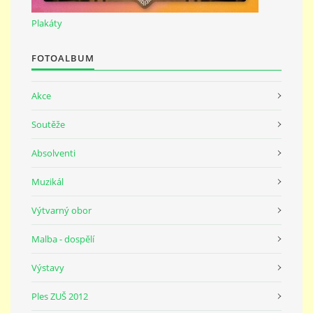
691 23
Plakáty
© 2026 eStránky.cz
|
Tisk
|
Nahoru ↑
FOTOALBUM
Akce
Soutěže
Absolventi
Muzikál
Výtvarný obor
Malba - dospělí
Výstavy
Ples ZUŠ 2012