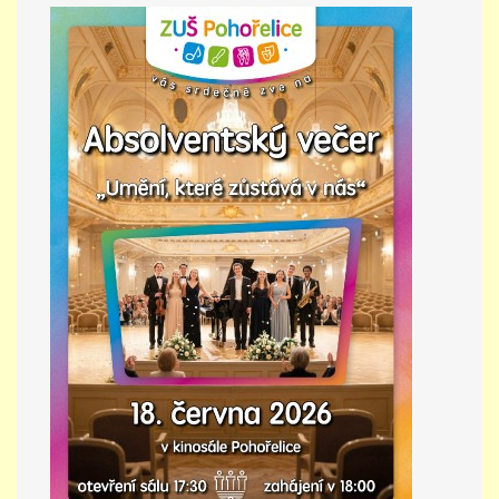
PŘÍMĚSTSKÝ TÁBOR
MISS VÝTVARNÝ MODEL
ZAMĚSTNÁNÍ
DOTACE
GDPR
ZUŠ Pohořelice
Školní 462
Pohořelice