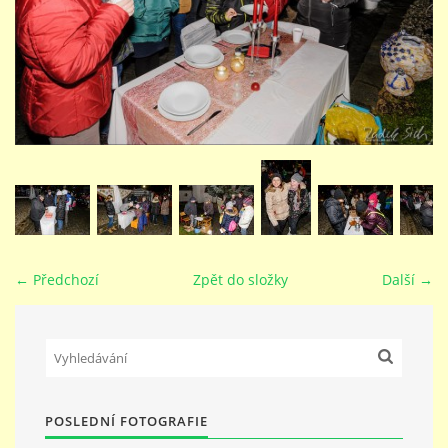
STUDIJNÍ OBORY
GALERIE
VIDEA - FILMOVÁ TVORBA
PEDAGOGICKÝ SBOR
← Předchozí
Zpět do složky
Další →
DOKUMENTY / KE STAŽENÍ
KURZY
POSLEDNÍ FOTOGRAFIE
KONTAKTY