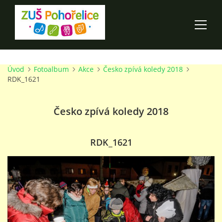
Úvod
Fotoalbum
Akce
Česko zpívá koledy 2018
ÚVOD
RDK_1621
100 LET ZUŠ POHOŘELICE
Česko zpívá koledy 2018
AKCE ŠKOLY
RDK_1621
O ŠKOLE
PRO RODIČE
TALENTOVÉ ZKOUŠKY