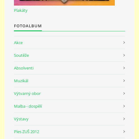
691 23
Plakáty
© 2026 eStránky.cz
|
Tisk
|
Nahoru ↑
FOTOALBUM
Akce
Soutěže
Absolventi
Muzikál
Výtvarný obor
Malba - dospělí
Výstavy
Ples ZUŠ 2012