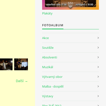
Plakáty
FOTOALBUM
Akce
Soutěže
Absolventi
Muzikál
Výtvarný obor
Další →
Malba - dospělí
Výstavy
Ples ZUŠ 2012