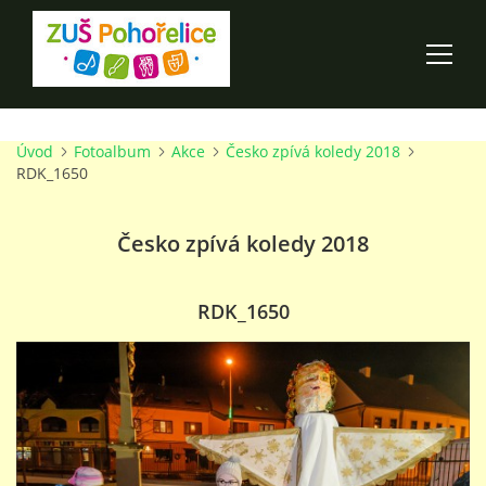
Úvod
Fotoalbum
Akce
Česko zpívá koledy 2018
ÚVOD
RDK_1650
100 LET ZUŠ POHOŘELICE
Česko zpívá koledy 2018
AKCE ŠKOLY
RDK_1650
O ŠKOLE
PRO RODIČE
TALENTOVÉ ZKOUŠKY