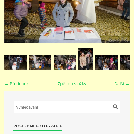
STUDIJNÍ OBORY
GALERIE
VIDEA - FILMOVÁ TVORBA
PEDAGOGICKÝ SBOR
← Předchozí
Zpět do složky
Další →
DOKUMENTY / KE STAŽENÍ
KURZY
POSLEDNÍ FOTOGRAFIE
KONTAKTY