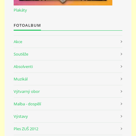
691 23
Plakáty
© 2026 eStránky.cz
|
Tisk
|
Nahoru ↑
FOTOALBUM
Akce
Soutěže
Absolventi
Muzikál
Výtvarný obor
Malba - dospělí
Výstavy
Ples ZUŠ 2012