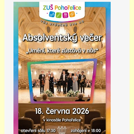
PŘÍMĚSTSKÝ TÁBOR
MISS VÝTVARNÝ MODEL
ZAMĚSTNÁNÍ
DOTACE
GDPR
ZUŠ Pohořelice
Školní 462
Pohořelice