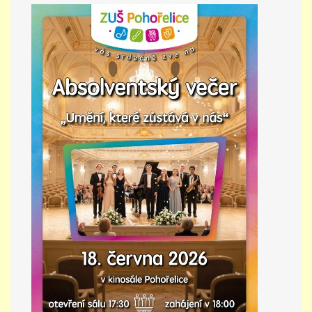
PŘÍMĚSTSKÝ TÁBOR
MISS VÝTVARNÝ MODEL
ZAMĚSTNÁNÍ
DOTACE
GDPR
ZUŠ Pohořelice
Školní 462
Pohořelice