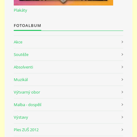
691 23
Plakáty
© 2026 eStránky.cz
|
Tisk
|
Nahoru ↑
FOTOALBUM
Akce
Soutěže
Absolventi
Muzikál
Výtvarný obor
Malba - dospělí
Výstavy
Ples ZUŠ 2012