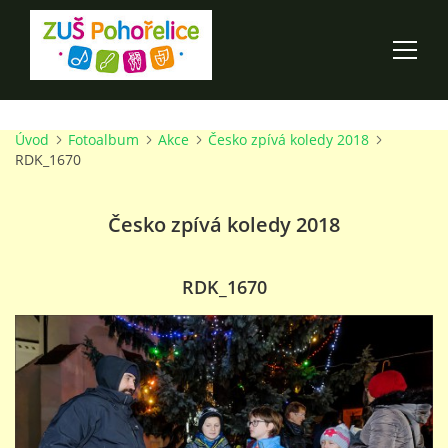
Úvod
Fotoalbum
Akce
Česko zpívá koledy 2018
ÚVOD
RDK_1670
100 LET ZUŠ POHOŘELICE
Česko zpívá koledy 2018
AKCE ŠKOLY
RDK_1670
O ŠKOLE
PRO RODIČE
TALENTOVÉ ZKOUŠKY