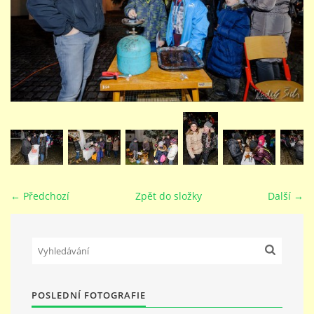
STUDIJNÍ OBORY
GALERIE
VIDEA - FILMOVÁ TVORBA
PEDAGOGICKÝ SBOR
← Předchozí
Zpět do složky
Další →
DOKUMENTY / KE STAŽENÍ
KURZY
POSLEDNÍ FOTOGRAFIE
KONTAKTY