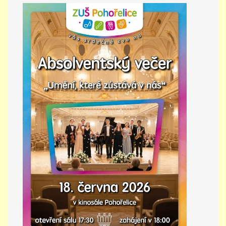
PŘÍMĚSTSKÝ TÁBOR
MISS VÝTVARNÝ MODEL
ZAMĚSTNÁNÍ
DOTACE
GDPR
ZUŠ Pohořelice
Školní 462
Pohořelice