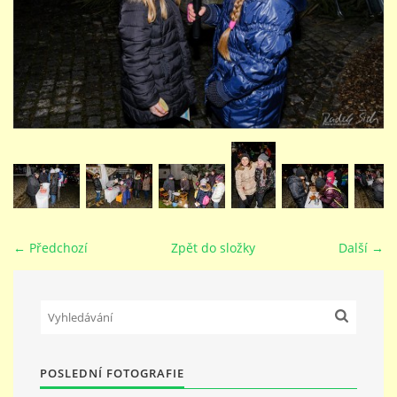
STUDIJNÍ OBORY
GALERIE
VIDEA - FILMOVÁ TVORBA
PEDAGOGICKÝ SBOR
← Předchozí
Zpět do složky
Další →
DOKUMENTY / KE STAŽENÍ
KURZY
POSLEDNÍ FOTOGRAFIE
KONTAKTY