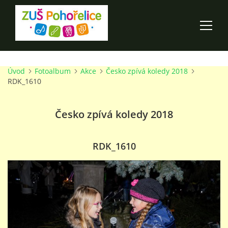
Úvod
Fotoalbum
Akce
Česko zpívá koledy 2018
ÚVOD
RDK_1610
100 LET ZUŠ POHOŘELICE
Česko zpívá koledy 2018
AKCE ŠKOLY
RDK_1610
O ŠKOLE
PRO RODIČE
TALENTOVÉ ZKOUŠKY