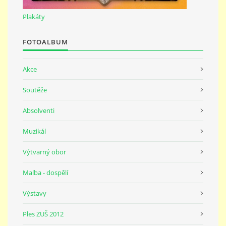
691 23
Plakáty
© 2026 eStránky.cz
|
Tisk
|
Nahoru ↑
FOTOALBUM
Akce
Soutěže
Absolventi
Muzikál
Výtvarný obor
Malba - dospělí
Výstavy
Ples ZUŠ 2012