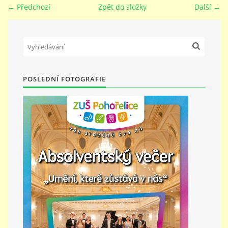
← Předchozí
Zpět do složky
Další →
PŘÍMĚSTSKÝ TÁBOR
MISS VÝTVARNÝ MODEL
POSLEDNÍ FOTOGRAFIE
ZAMĚSTNÁNÍ
DOTACE
GDPR
ZUŠ Pohořelice
Školní 462
Pohořelice