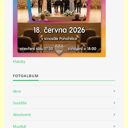
691 23
© 2026 eStránky.cz
|
Tisk
|
Nahoru ↑
Plakáty
FOTOALBUM
Akce
Soutěže
Absolventi
Muzikál