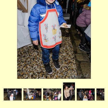
STUDIJNÍ OBORY
GALERIE
VIDEA - FILMOVÁ TVORBA
PEDAGOGICKÝ SBOR
DOKUMENTY / KE STAŽENÍ
KURZY
KONTAKTY