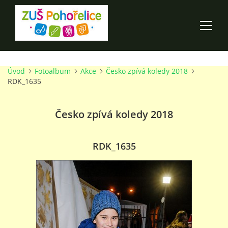
Úvod
Fotoalbum
Akce
Česko zpívá koledy 2018
ÚVOD
RDK_1635
100 LET ZUŠ POHOŘELICE
Česko zpívá koledy 2018
AKCE ŠKOLY
RDK_1635
O ŠKOLE
PRO RODIČE
TALENTOVÉ ZKOUŠKY