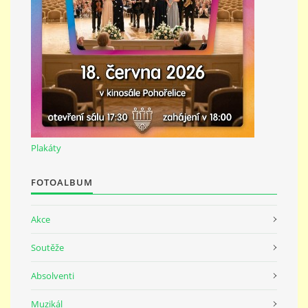
691 23
© 2026 eStránky.cz
|
Tisk
|
Nahoru ↑
Plakáty
FOTOALBUM
Akce
Soutěže
Absolventi
Muzikál