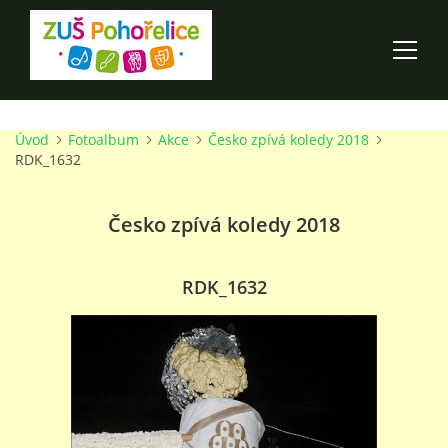
Úvod
Fotoalbum
Akce
Česko zpívá koledy 2018
ÚVOD
RDK_1632
100 LET ZUŠ POHOŘELICE
Česko zpívá koledy 2018
AKCE ŠKOLY
RDK_1632
O ŠKOLE
PRO RODIČE
TALENTOVÉ ZKOUŠKY