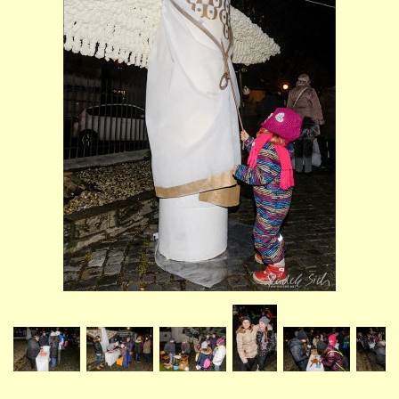
STUDIJNÍ OBORY
GALERIE
VIDEA - FILMOVÁ TVORBA
PEDAGOGICKÝ SBOR
DOKUMENTY / KE STAŽENÍ
KURZY
KONTAKTY