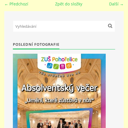
← Předchozí
Zpět do složky
Další →
PŘÍMĚSTSKÝ TÁBOR
MISS VÝTVARNÝ MODEL
POSLEDNÍ FOTOGRAFIE
ZAMĚSTNÁNÍ
DOTACE
GDPR
ZUŠ Pohořelice
Školní 462
Pohořelice