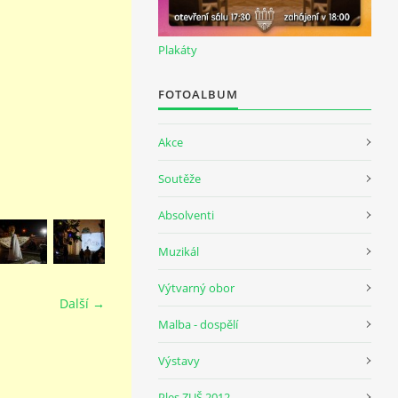
Plakáty
FOTOALBUM
Akce
Soutěže
Absolventi
Muzikál
Výtvarný obor
Další →
Malba - dospělí
Výstavy
Ples ZUŠ 2012